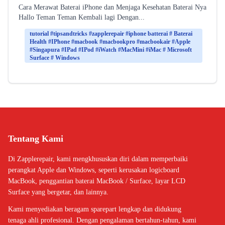
Cara Merawat Baterai iPhone dan Menjaga Kesehatan Baterai Nya
Hallo Teman Teman Kembali lagi Dengan...
tutorial #tipsandtricks #zapplerepair #iphone batterai # Baterai
Health #IPhone #macbook #macbookpro #macbookair #Apple
#Singapura #IPad #IPod #iWatch #MacMini #iMac # Microsoft
Surface # Windows
Tentang Kami
Di Zapplerepair, kami mengkhususkan diri dalam memperbaiki
perangkat Apple dan Windows, seperti kerusakan logicboard
MacBook, penggantian baterai MacBook / Surface, layar LCD
Surface yang bergetar, dan lainnya.
Kami menyediakan beragam sparepart lengkap dan didukung
tenaga ahli profesional. Dengan pengalaman bertahun-tahun, kami