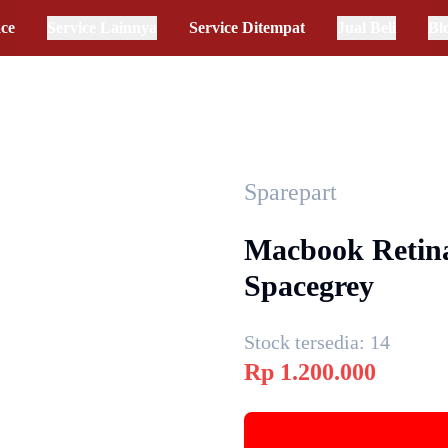
ace
Service Lainnya
Service Ditempat
Jual Beli
Bl
Sparepart
Macbook Retina
Spacegrey
Stock tersedia:
14
Rp
1.200.000