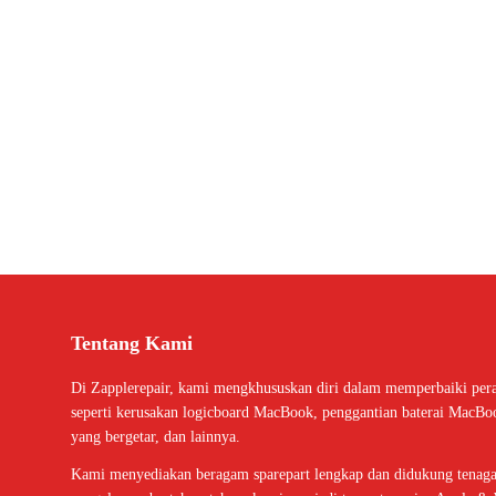
Tentang Kami
Di Zapplerepair, kami mengkhususkan diri dalam memperbaiki per
seperti kerusakan logicboard MacBook, penggantian baterai MacBo
yang bergetar, dan lainnya.
Kami menyediakan beragam sparepart lengkap dan didukung tenaga 