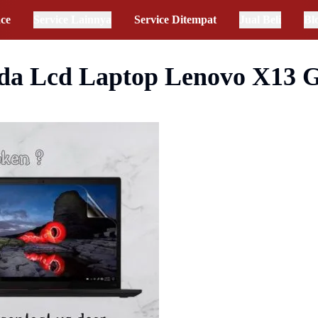
ace
Service Lainnya
Service Ditempat
Jual Beli
Bl
da Lcd Laptop Lenovo X13 G