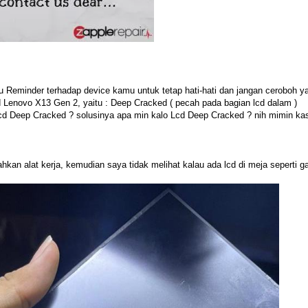
au Reminder terhadap device kamu untuk tetap hati-hati dan jangan ceroboh yaa
d Lenovo X13 Gen 2, yaitu : Deep Cracked ( pecah pada bagian lcd dalam )
Lcd Deep Cracked ? solusinya apa min kalo Lcd Deep Cracked ? nih mimin kas
kan alat kerja, kemudian saya tidak melihat kalau ada lcd di meja seperti g