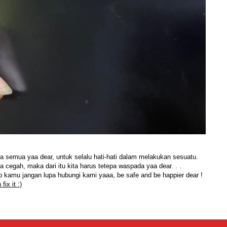
ta semua yaa dear, untuk selalu hati-hati dalam melakukan sesuatu.
a cegah, maka dari itu kita harus tetepa waspada yaa dear. . .
 kamu jangan lupa hubungi kami yaaa, be safe and be happier dear !
fix it :)