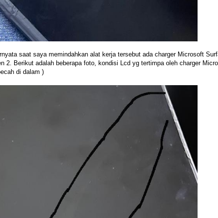
ernyata saat saya memindahkan alat kerja tersebut ada charger Microsoft Surfa
2. Berikut adalah beberapa foto, kondisi Lcd yg tertimpa oleh charger Micro
ecah di dalam )