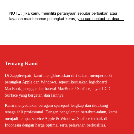
NOTE : jika kamu memiliki pertanyaan seputar perbaikan atau 
layanan maintenance perangkat keras, 
you can contact us dear. . 
.
Tentang Kami
Di Zapplerepair, kami mengkhususkan diri dalam memperbaiki
perangkat Apple dan Windows, seperti kerusakan logicboard
MacBook, penggantian baterai MacBook / Surface, layar LCD
Surface yang bergetar, dan lainnya.
Kami menyediakan beragam sparepart lengkap dan didukung
tenaga ahli profesional. Dengan pengalaman bertahun-tahun, kami
menjadi tempat service Apple & Windows Surface terbaik di
Indonesia dengan harga optimal serta pelayanan berkualitas.