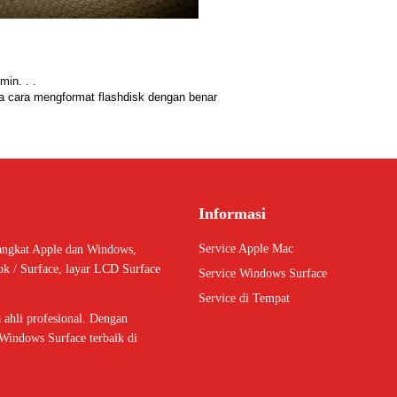
min. . .
ana cara mengformat flashdisk dengan benar
Informasi
Service Apple Mac
angkat Apple dan Windows,
ok / Surface, layar LCD Surface
Service Windows Surface
Service di Tempat
ahli profesional. Dengan
Windows Surface terbaik di