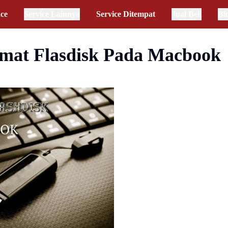
ace
Service Lainnya
Service Ditempat
Jual Beli
Bl
mat Flasdisk Pada Macbook