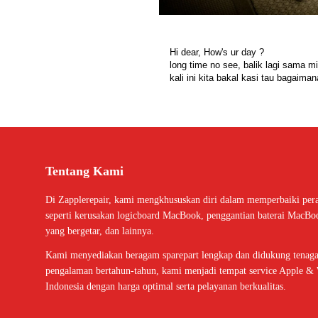
Hi dear, How's ur day ?
long time no see, balik lagi sama mi
kali ini kita bakal kasi tau bagaim
Tentang Kami
Di Zapplerepair, kami mengkhususkan diri dalam memperbaiki per
seperti kerusakan logicboard MacBook, penggantian baterai MacBo
yang bergetar, dan lainnya.
Kami menyediakan beragam sparepart lengkap dan didukung tenaga 
pengalaman bertahun-tahun, kami menjadi tempat service Apple & 
Indonesia dengan harga optimal serta pelayanan berkualitas.