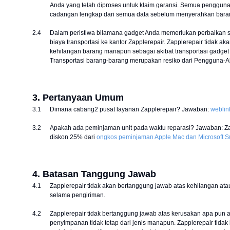
Anda yang telah diproses untuk klaim garansi. Semua penggun
cadangan lengkap dari semua data sebelum menyerahkan barang
2.4
Dalam peristiwa bilamana gadget Anda memerlukan perbaikan s
biaya transportasi ke kantor Zapplerepair. Zapplerepair tidak a
kehilangan barang manapun sebagai akibat transportasi gadget y
Transportasi barang-barang merupakan resiko dari Pengguna-Ak
3. Pertanyaan Umum
3.1
Dimana cabang2 pusat layanan Zapplerepair? Jawaban:
weblin
3.2
Apakah ada peminjaman unit pada waktu reparasi? Jawaban: Z
diskon 25% dari
ongkos peminjaman Apple Mac dan Microsoft Su
4. Batasan Tanggung Jawab
4.1
Zapplerepair tidak akan bertanggung jawab atas kehilangan ata
selama pengiriman.
4.2
Zapplerepair tidak bertanggung jawab atas kerusakan apa pun 
penyimpanan tidak tetap dari jenis manapun. Zapplerepair tida