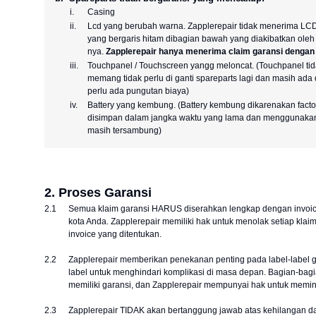
i.
Casing
ii.
Lcd yang berubah warna. Zapplerepair tidak menerima L
yang bergaris hitam dibagian bawah yang diakibatkan ole
nya.
Zapplerepair hanya menerima claim garansi dengan j
iii.
Touchpanel / Touchscreen yangg meloncat. (Touchpanel tida
memang tidak perlu di ganti spareparts lagi dan masih ada
perlu ada pungutan biaya)
iv.
Battery yang kembung. (Battery kembung dikarenakan factor
disimpan dalam jangka waktu yang lama dan menggunakan 
masih tersambung)
2. Proses Garansi
2.1
Semua klaim garansi HARUS diserahkan lengkap dengan invoice 
kota Anda. Zapplerepair memiliki hak untuk menolak setiap klai
invoice yang ditentukan.
2.2
Zapplerepair memberikan penekanan penting pada label-label 
label untuk menghindari komplikasi di masa depan. Bagian-bagi
memiliki garansi, dan Zapplerepair mempunyai hak untuk memin
2.3
Zapplerepair TIDAK akan bertanggung jawab atas kehilangan 