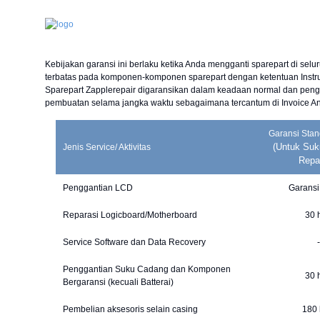
Kebijakan garansi ini berlaku ketika Anda mengganti sparepart di selu
terbatas pada komponen-komponen sparepart dengan ketentuan Instruk
Sparepart Zapplerepair digaransikan dalam keadaan normal dan peng
pembuatan selama jangka waktu sebagaimana tercantum di Invoice A
Garansi Stan
(Untuk Suk
Jenis Service/ Aktivitas
Repa
Penggantian LCD
Garansi
Reparasi Logicboard/Motherboard
30 
Service Software dan Data Recovery
-
Penggantian Suku Cadang dan Komponen
30 
Bergaransi (kecuali Batterai)
Pembelian aksesoris selain casing
180 