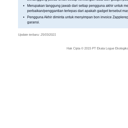
•
Merupakan tanggung jawab dari setiap pengguna akhir untuk men
perbaikan/penggantian terlepas dari apakah gadget tersebut mas
•
Pengguna Akhir diminta untuk menyimpan bon invoice Zapplerep
garansi.
Update terbaru: 25/03/2021
Hak Cipta © 2015 PT Ekata Logue Ekologika