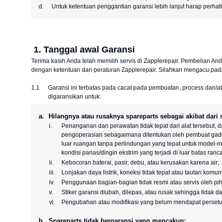
d.
Untuk ketentuan penggantian garansi lebih lanjut harap perhat
1. Tanggal awal Garansi
Terima kasih Anda telah memilih servis di Zapplerepair. Pembelian An
dengan ketentuan dan peraturan Zapplerepair. Silahkan mengacu pada
1.1
Garansi ini terbatas pada cacat pada pembuatan, process dan/at
digaransikan untuk:
a.
Hilangnya atau rusaknya spareparts sebagai akibat dari sa
i.
Penanganan dan perawatan tidak tepat dari alat tersebut, 
pengoperasian sebagaimana ditentukan oleh pembuat gadge
luar ruangan tanpa perlindungan yang tepat untuk model-m
kondisi panas/dingin ekstrim yang terjadi di luar batas ran
ii.
Kebocoran baterai, pasir, debu, atau kerusakan karena air;
iii.
Lonjakan daya listrik, koneksi tidak tepat atau tautan komun
iv.
Penggunaan bagian-bagian tidak resmi atau servis oleh pi
v.
Stiker garansi diubah, dilepas, atau rusak sehingga tidak da
vi.
Pengubahan atau modifikasi yang belum mendapat persetu
b.
Spareparts tidak bergaransi yang mencakup: