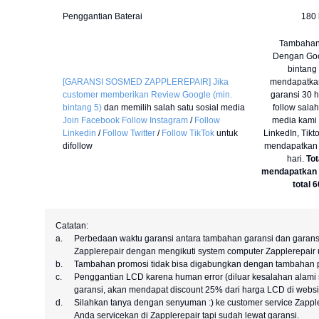
Penggantian Baterai
180 
Tambahan 
Dengan Goo
bintang
[GARANSI SOSMED ZAPPLEREPAIR] Jika
mendapatka
customer memberikan Review Google (min.
garansi 30 h
bintang 5)
dan memilih salah satu sosial media
follow salah
Join Facebook
Follow Instagram
/
Follow
media kami
Linkedin
/
Follow Twitter
/
Follow TikTok
untuk
LinkedIn, Tik
difollow
mendapatkan
hari.
Tot
mendapatkan 
total 6
Catatan:
a.
Perbedaan waktu garansi antara tambahan garansi dan garansi
Zapplerepair dengan mengikuti system computer Zapplerepair u
b.
Tambahan promosi tidak bisa digabungkan dengan tambahan p
c.
Penggantian LCD karena human error (diluar kesalahan alami s
garansi, akan mendapat discount 25% dari harga LCD di websit
d.
Silahkan tanya dengan senyuman :) ke customer service Zappl
Anda servicekan di Zapplerepair tapi sudah lewat garansi.