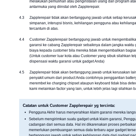
melakukan pemulihan atau penginstalan ulang dari program atau
antarmuka yang diinstal oleh Zapplerepair.
4.3
Zapplerepair tidak akan bertanggung jawab untuk setiap kerusa
simpanan, interupsi bisnis, kehilangan pengguna atau kehilanga
tercantum di atas.
4.4
Customer Zapplerepair bertanggung jawab untuk mengembalika
garansi ke cabang Zapplerepair sebaiknya dalam jangka waktu g
biaya kepada customer bila mereka tidak mengembalikan bagian-
(Untuk customer luar kota atau Customer yang sibuk silahkan t
dispensasi waktu garansi untuk gadget Anda)
4.5
Zapplerepair tidak akan bertanggung jawab untuk kerusakan lai
penyakit umum dari product Anda contohnya penggantian batte
merembet ke charging chipset ataupun keyboard tidak bisa detec
kami melainkan factor yang lain, untuk lebih jelas lagi silahkan b
Catatan untuk Customer Zapplerepair yg tercinta:
•
Pengguna Akhir harus menyerahkan klaim garansi mereka langsu
•
Sebelum mengirimkan suatu gadget untuk klaim garansi, Pengg
cadangan dari semua data. Hal ini dikarenakan proses perbaika
memerlukan pembuangan semua data terbaru agar gadget tersebut
bertanggung jawab untuk setiap kehilangan data dari gadget pad